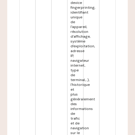
device
fingerprinting,
identifiant
unique
de
l'appareil,
résolution
d'affichage,
système
d'exploitation,
adresse
IP,
navigateur
internet,
type
de
terminal,...),
l'historique
et
plus
généralement
des
informations
de
trafic
et de
navigation
sur le