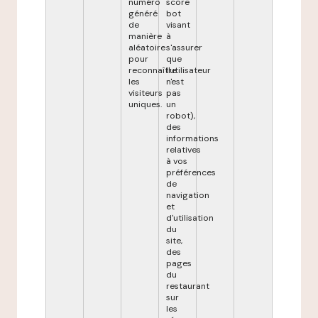
numéro
score
généré
bot
de
visant
manière
à
aléatoire
s'assurer
pour
que
reconnaître
l'utilisateur
les
n'est
visiteurs
pas
uniques.
un
robot),
des
informations
relatives
à vos
préférences
de
navigation
et
d'utilisation
du
site,
des
pages
du
restaurant
sur
les