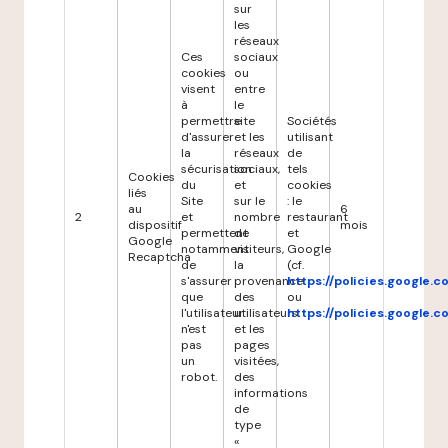
sur
les
réseaux
Ces
sociaux
cookies
ou
visent
entre
à
le
permettre
site
Sociétés
d'assurer
et les
utilisant
la
réseaux
de
sécurisation
sociaux,
tels
Cookies
du
et
cookies
liés
Site
sur le
: le
au
6
2
et
nombre
restaurant
dispositif
mois
permettent
de
et
Google
notamment
visiteurs,
Google
Recaptcha
de
la
(cf.
s'assurer
provenance
https://policies.google.
que
des
ou
l'utilisateur
utilisateurs
https://policies.google.
n'est
et les
pas
pages
un
visitées,
robot.
des
informations
de
type
«