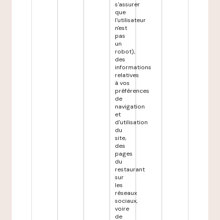
s'assurer
que
l'utilisateur
n'est
pas
un
robot),
des
informations
relatives
à vos
préférences
de
navigation
et
d'utilisation
du
site,
des
pages
du
restaurant
sur
les
réseaux
sociaux,
voire
de