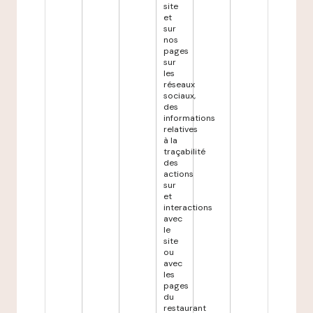
site
et
sur
nos
pages
sur
les
réseaux
sociaux,
des
informations
relatives
à la
traçabilité
des
actions
sur
et
interactions
avec
le
site
ou
avec
les
pages
du
restaurant