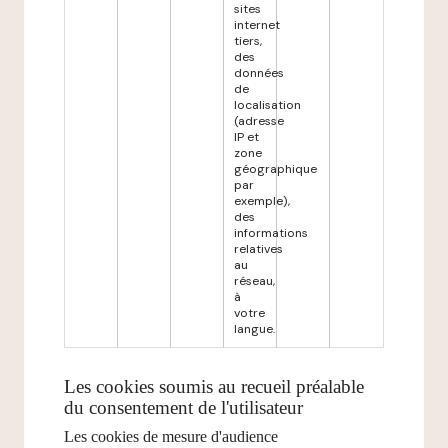
sites
internet
tiers,
des
données
de
localisation
(adresse
IP et
zone
géographique
par
exemple),
des
informations
relatives
au
réseau,
à
votre
langue.
Les cookies soumis au recueil préalable
du consentement de l'utilisateur
Les cookies de mesure d'audience