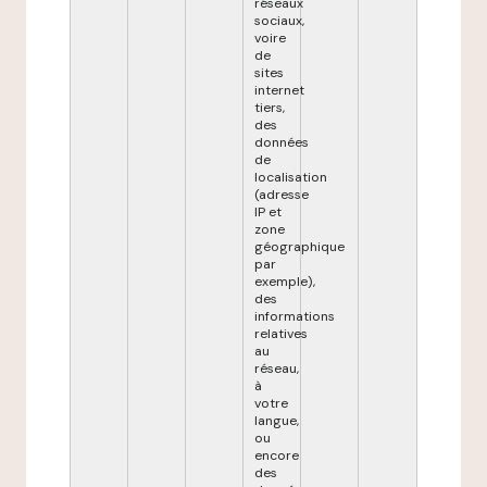
réseaux
sociaux,
voire
de
sites
internet
tiers,
des
données
de
localisation
(adresse
IP et
zone
géographique
par
exemple),
des
informations
relatives
au
réseau,
à
votre
langue,
ou
encore
des