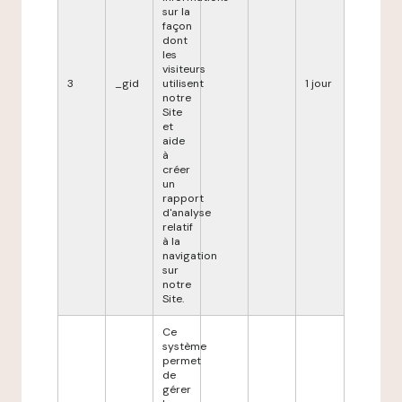
sur la
façon
dont
les
visiteurs
3
_gid
utilisent
1 jour
notre
Site
et
aide
à
créer
un
rapport
d'analyse
relatif
à la
navigation
sur
notre
Site.
Ce
système
permet
de
gérer