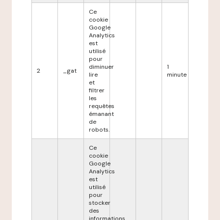
Ce
cookie
Google
Analytics
est
utilisé
pour
diminuer
1
2
_gat
lire
minute
et
filtrer
les
requêtes
émanant
de
robots.
Ce
cookie
Google
Analytics
est
utilisé
pour
stocker
des
informations