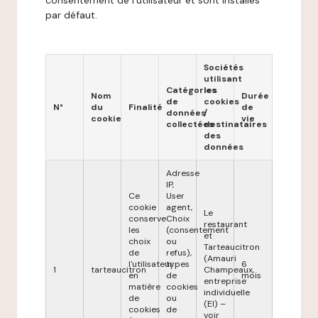
consentement de l'utilisateur et sont installés
par défaut.
Sociétés
utilisant
Catégories
les
Nom
Durée
de
cookies
N°
du
Finalité
de
données
/
cookie
vie
collectées
destinataires
des
données
Adresse
IP,
Ce
User
cookie
agent,
Le
conserve
Choix
restaurant
les
(consentement
et
choix
ou
Tarteaucitron
de
refus),
(Amauri
l'utilisateur
types
6
1
tarteaucitron
Champeaux,
en
de
mois
entreprise
matière
cookies
individuelle
de
ou
(EI) –
cookies
de
voir