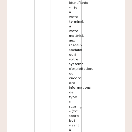
identifiants
» liés
à
votre
terminal,
à
votre
matériel,
aux
réseaux
sociaux
ou à
votre
système
d'exploitation,
ou
encore
des
informations
de
type
«
scoring
» (ex :
score
bot
visant
à