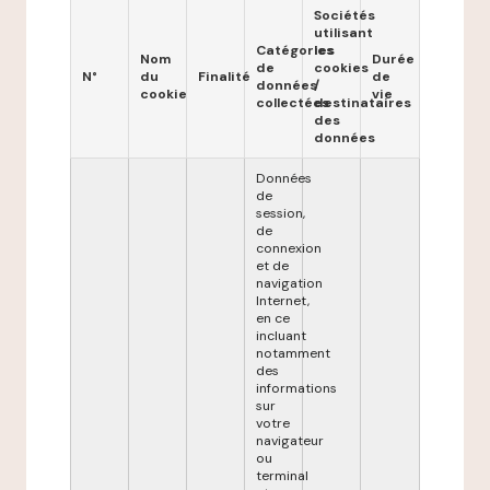
Sociétés
utilisant
Catégories
les
Nom
Durée
de
cookies
N°
du
Finalité
de
données
/
cookie
vie
collectées
destinataires
des
données
Données
de
session,
de
connexion
et de
navigation
Internet,
en ce
incluant
notamment
des
informations
sur
votre
navigateur
ou
terminal