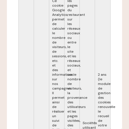
Ce
les
cookie
pages
Google
du
Analytics,
restaurant
permet
sur
de
les
calculer
réseaux
le
sociaux
nombre
ou
de
entre
visiteurs,
le
de
site
sessions,
et les
etc.
réseaux
et
sociaux,
des
et
informations
sur le
2 ans
sur
nombre
(le
nos
de
module
campagnes.
visiteurs,
de
Il
la
gestion
permet
provenance
des
ainsi
des
cookies
de
utilisateurs
renouvelle
réaliser
et les
le
un
pages
recueil
suivi
visitées,
de
Sociétés
de
des
votre
utilisant