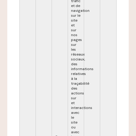
trafic
et de
navigation
sur le
site
et
sur
nos
pages
sur
les
réseaux
sociaux,
des
informations
relatives
à la
traçabilité
des
actions
sur
et
interactions
avec
le
site
ou
avec