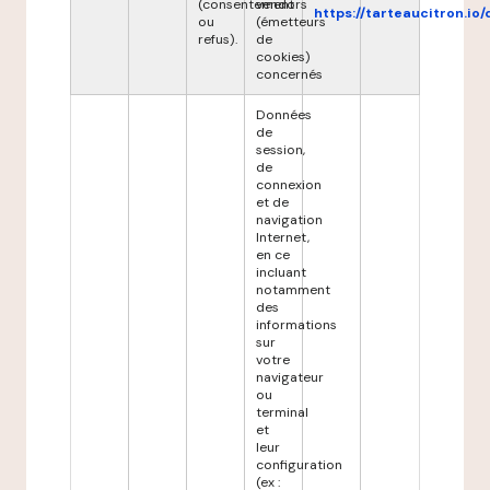
(consentement
vendors
https://tarteaucitron.io/
ou
(émetteurs
refus).
de
cookies)
concernés
Données
de
session,
de
connexion
et de
navigation
Internet,
en ce
incluant
notamment
des
informations
sur
votre
navigateur
ou
terminal
et
leur
configuration
(ex :