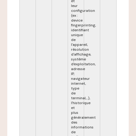
et
leur
configuration
(ex :
device
fingerprinting,
identifiant
unique
de
l'appareil,
résolution
d'affichage,
système
d'exploitation,
adresse
IP,
navigateur
internet,
type
de
terminal,...),
l'historique
et
plus
généralement
des
informations
de