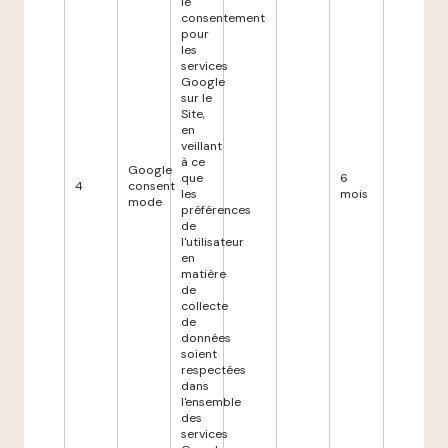
le
consentement
pour
les
services
Google
sur le
Site,
en
veillant
à ce
Google
que
6
4
consent
les
mois
mode
préférences
de
l'utilisateur
en
matière
de
collecte
de
données
soient
respectées
dans
l'ensemble
des
services