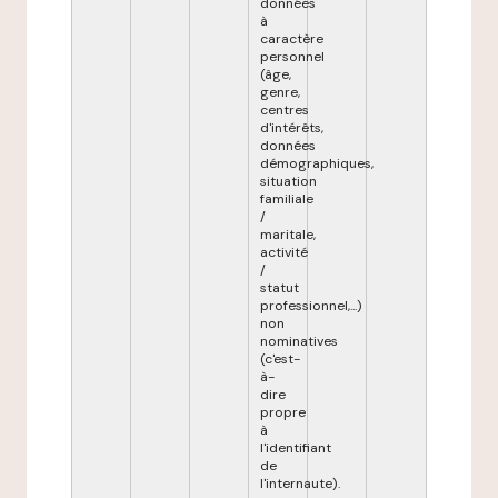
données
à
caractère
personnel
(âge,
genre,
centres
d'intérêts,
données
démographiques,
situation
familiale
/
maritale,
activité
/
statut
professionnel,...)
non
nominatives
(c'est-
à-
dire
propre
à
l'identifiant
de
l'internaute).