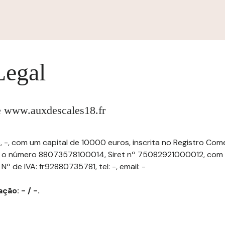
Legal
te www.auxdescales18.fr
, -, com um capital de 10000 euros, inscrita no Registro Come
 o número 88073578100014, Siret nº 75082921000012, com s
º de IVA: fr92880735781, tel: -, email: -
ção: - / -.