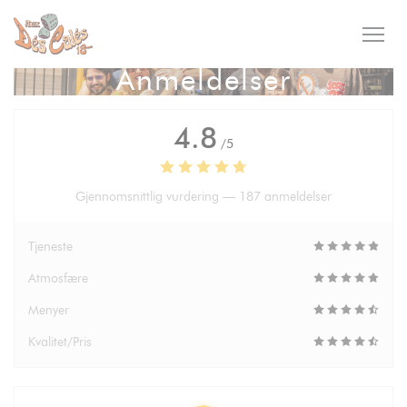
Panel for informasjonskapsler
Anmeldelser
4.8
/5
Gjennomsnittlig vurdering —
187 anmeldelser
Tjeneste
Atmosfære
Menyer
Kvalitet/Pris