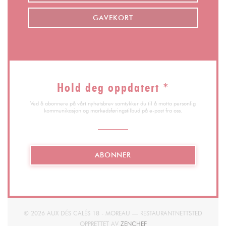
GAVEKORT
Hold deg oppdatert
*
Ved å abonnere på vårt nyhetsbrev samtykker du til å motta personlig
kommunikasjon og markedsføringstilbud på e-post fra oss.
ABONNER
© 2026 AUX DÉS CALÉS 18 - MOREAU — RESTAURANTNETTSTED
((ÅPNER I ET NYTT VINDU))
OPPRETTET AV
ZENCHEF