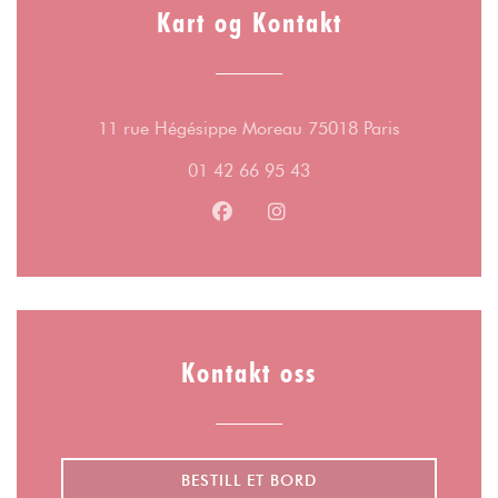
Kart og Kontakt
((åpner i et 
11 rue Hégésippe Moreau 75018 Paris
01 42 66 95 43
Facebook ((åpner i et nytt vindu)
Instagram ((åpner i et nytt
Kontakt oss
BESTILL ET BORD