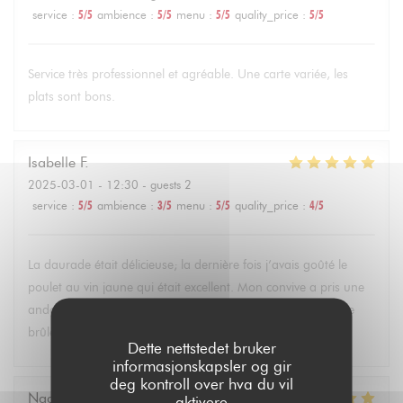
service
:
5
/5
ambience
:
5
/5
menu
:
5
/5
quality_price
:
5
/5
Service très professionnel et agréable. Une carte variée, les
plats sont bons.
Isabelle
F
2025-03-01
- 12:30 - guests 2
service
:
5
/5
ambience
:
3
/5
menu
:
5
/5
quality_price
:
4
/5
La daurade était délicieuse; la dernière fois j’avais goûté le
poulet au vin jaune qui était excellent. Mon convive a pris une
andouillette très appréciée . Les desserts délicieux : la crème
brûlée et la pana cotta !particulierement … Bravo !
Dette nettstedet bruker
informasjonskapsler og gir
deg kontroll over hva du vil
Nadine
B
aktivere