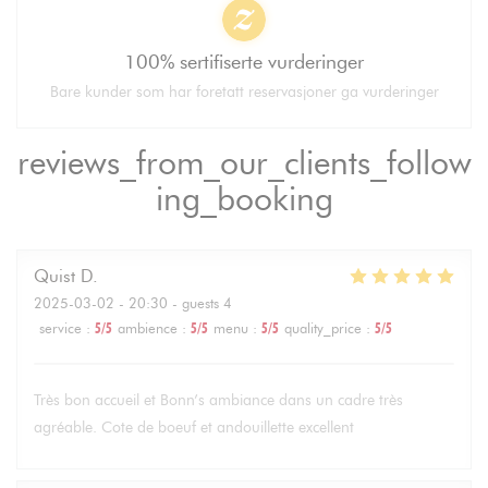
100% sertifiserte vurderinger
Bare kunder som har foretatt reservasjoner ga vurderinger
reviews_from_our_clients_follow
ing_booking
Quist
D
2025-03-02
- 20:30 - guests 4
service
:
5
/5
ambience
:
5
/5
menu
:
5
/5
quality_price
:
5
/5
Très bon accueil et Bonn’s ambiance dans un cadre très
agréable. Cote de boeuf et andouillette excellent