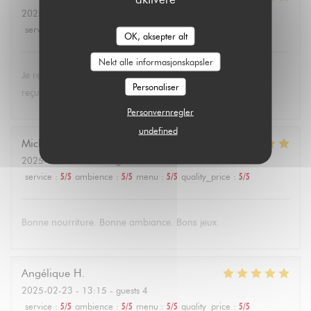
2025-02-28
- 12:15 - guests 3
service
:
5
/5
ambience
:
5
/5
menu
:
5
/5
quality_price
:
5
/5
OK, aksepter alt
Nekt alle informasjonskapsler
Je recommande le restaurant "Aux dès calés", toujours bien
Personaliser
reçus et c'est bon !!!!!!
Personvernregler
undefined
Michaël
B
2025-02-24
- 19:00 - guests 6
service
:
5
/5
ambience
:
5
/5
menu
:
5
/5
quality_price
:
5
/5
Bonne nourriture. Bonne ambiance. Bons jeux.
Angélique
H
2025-02-23
- 13:15 - guests 4
service
:
5
/5
ambience
:
5
/5
menu
:
5
/5
quality_price
:
5
/5