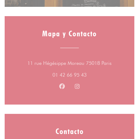
Mapa y Contacto
((abre en un
11 rue Hégésippe Moreau 75018 Paris
01 42 66 95 43
Facebook ((abre en una nueva v
Instagram ((abre en una 
Contacto