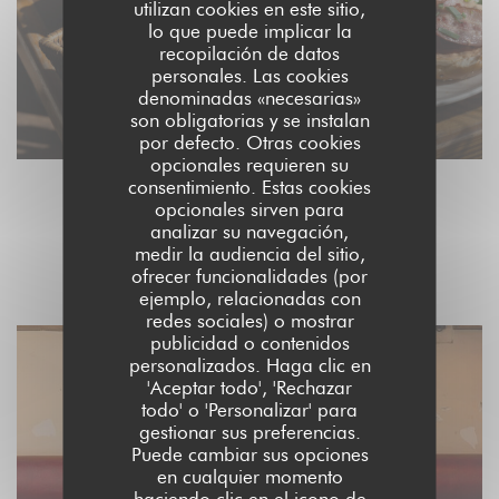
utilizan cookies en este sitio,
lo que puede implicar la
recopilación de datos
personales. Las cookies
denominadas «necesarias»
son obligatorias y se instalan
por defecto. Otras cookies
opcionales requieren su
consentimiento. Estas cookies
opcionales sirven para
L'INTÉRIEUR
analizar su navegación,
medir la audiencia del sitio,
ofrecer funcionalidades (por
ejemplo, relacionadas con
redes sociales) o mostrar
publicidad o contenidos
personalizados. Haga clic en
'Aceptar todo', 'Rechazar
todo' o 'Personalizar' para
gestionar sus preferencias.
Puede cambiar sus opciones
en cualquier momento
haciendo clic en el icono de