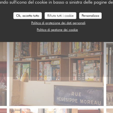
ando sull'icona del cookie in basso a sinistra delle pagine del
L'INTÉRIEUR
Ok, accetta tutto
Rifiuta tutti i cookie
Personalizza
Politica di protezione dei dati personali
Politica di gestione dei cookie