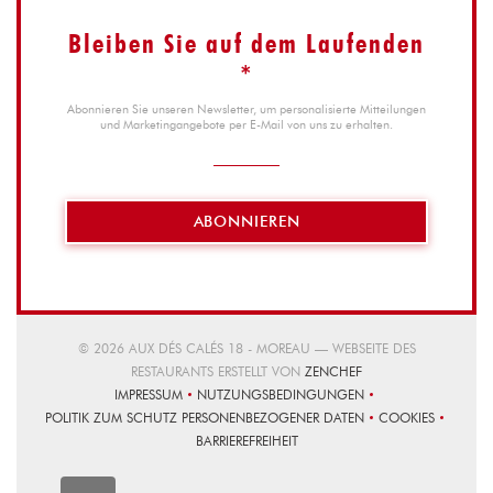
Bleiben Sie auf dem Laufenden
*
Abonnieren Sie unseren Newsletter, um personalisierte Mitteilungen
und Marketingangebote per E-Mail von uns zu erhalten.
ABONNIEREN
© 2026 AUX DÉS CALÉS 18 - MOREAU — WEBSEITE DES
((ÖFFNET EIN NEUES F
RESTAURANTS ERSTELLT VON
ZENCHEF
IMPRESSUM
NUTZUNGSBEDINGUNGEN
((ÖFFNET EIN NEUES FENSTER))
((ÖFFNET EIN NEUES FENSTER))
POLITIK ZUM SCHUTZ PERSONENBEZOGENER DATEN
COOKIES
((ÖFFNET EIN NEUES FENSTER))
((ÖFFNET EIN
BARRIEREFREIHEIT
((ÖFFNET EIN NEUES FENSTER))