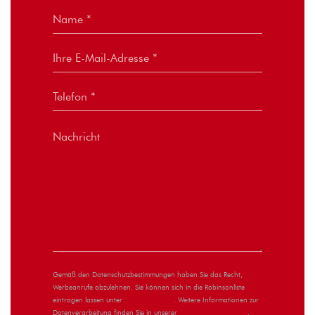
Gemäß den Datenschutzbestimmungen haben Sie das Recht,
Werbeanrufe abzulehnen. Sie können sich in die Robinsonliste
eintragen lassen unter
robinsonliste.de
. Weitere Informationen zur
Datenverarbeitung finden Sie in unserer
Datenschutzerklärung
.