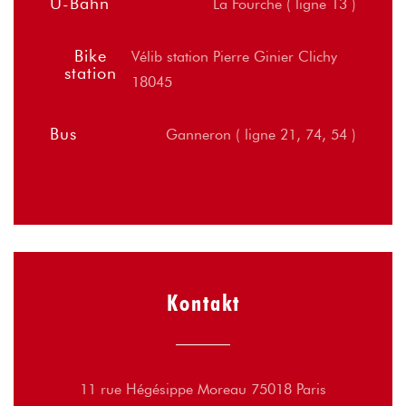
U-Bahn
La Fourche ( ligne 13 )
Bike
Vélib station Pierre Ginier Clichy
station
18045
Bus
Ganneron ( ligne 21, 74, 54 )
Kontakt
((öffnet ein 
11 rue Hégésippe Moreau 75018 Paris