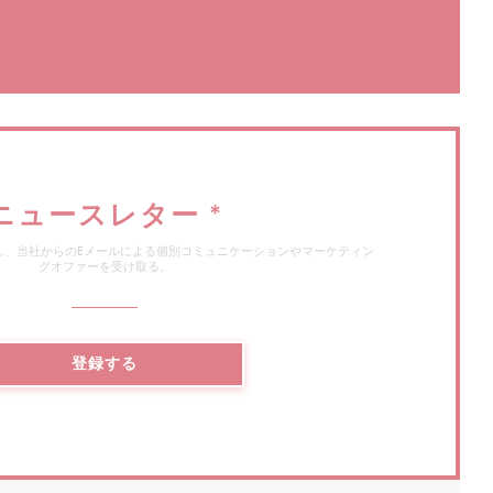
で開きます))
ィンドウで開きます))
ニュースレター
*
し、当社からのEメールによる個別コミュニケーションやマーケティン
グオファーを受け取る。
登録する