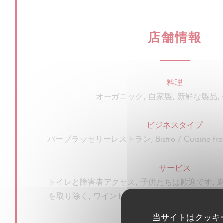
店舗情報
料理
オーガニック, 自家製, 新鮮な製品,
ビジネスタイプ
バーブラッセリーレストラン, Bistro / Cuisine frança
サービス
トイレと障害者アクセス, 子供たちは歓迎です, 
を取り除く, ワインセールス, 離れて, 貸し切り,
テラス, Wi-Fi
当サイトはクッキ