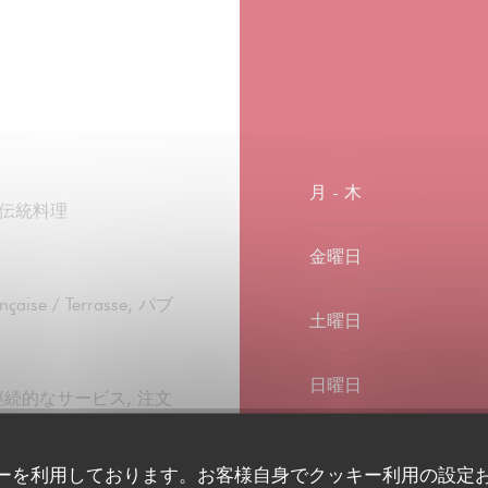
月
-
木
 伝統料理
金曜日
ise / Terrasse, パブ
土曜日
日曜日
継続的なサービス, 注文
 バリアフリーアクセス,
ーを利用しております。お客様自身でクッキー利用の設定