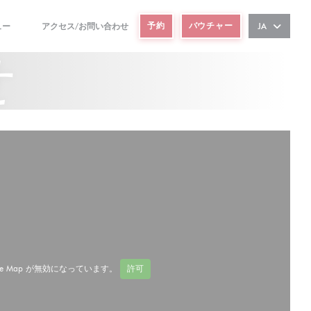
予約
バウチャー
ュー
アクセス/お問い合わせ
JA
((新しいウィンドウで開きます))
((新しいウィンドウで開きます))
せ
ze Map が無効になっています。
許可