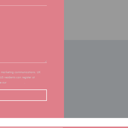
of marketing communications. UK
 US residents can register at
ee our
privacy policy
.