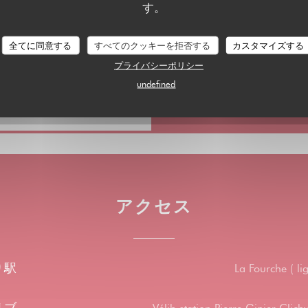
す。
アップルペイ, レストラ
全てに同意する
すべてのクッキーを拒否する
カスタマイズする
 ビザ, チェック, カル
プライバシーポリシー
undefined
アクセス
り駅
La Fourche ( li