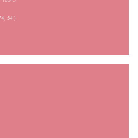
hy 18045
74, 54 )
ィンドウで開きます))