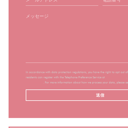
In accordance with data protection regulations, you have the right to opt out 
residents can register with the Telephone Preference Service at
tpsonline.org.uk
.
donotcall.gov
. For more information about how we process your data, please s