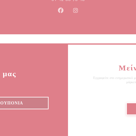
Facebook ((ανοίγει σε νέο παράθ
Instagram ((ανοίγει σε νέο
Μεί
 μας
Εγγραφείτε στο ενημερωτικό μα
μάρκετ
ΚΟΥΠΌΝΙΑ