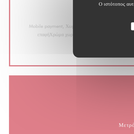
ταράτσα, Wi-fi
Ο ιστότοπος αυτό
Μέθοδοι πληρωμής
Mobile payment, Χωρίς επαφή, Apple Pay, Εστιατόρ
επαφήΧρώμα χωρίς επαφή, Eurocard / Masterca
Έλεγχοι, Χρεωστική κάρτα
Μετρ