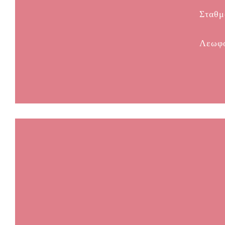
Σταθμ
Λεωφ