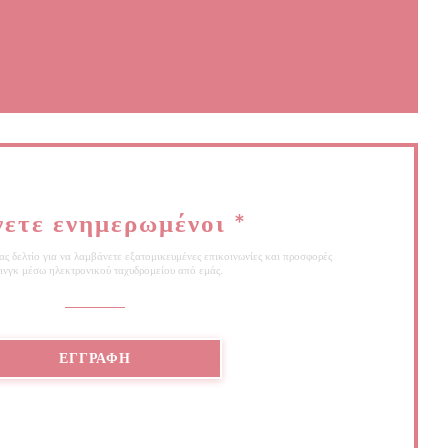
υρο))
 παράθυρο))
νετε ενημερωμένοι
*
ς δελτίο για να λαμβάνετε εξατομικευμένες επικοινωνίες και προσφορές
ινγκ μέσω ηλεκτρονικού ταχυδρομείου από εμάς.
ΕΓΓΡΑΦΉ