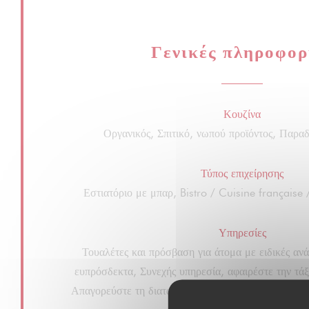
Γενικές πληροφορ
Κουζίνα
Οργανικός, Σπιτικό, νωπού προϊόντος, Παρα
Τύπος επιχείρησης
Εστιατόριο με μπαρ, Bistro / Cuisine française 
Υπηρεσίες
Τουαλέτες και πρόσβαση για άτομα με ειδικές ανάγ
ευπρόσδεκτα, Συνεχής υπηρεσία, αφαιρέστε την τά
Απαγορεύστε τη διαταγή, Ιδιωτική μίσθωση, Απενε