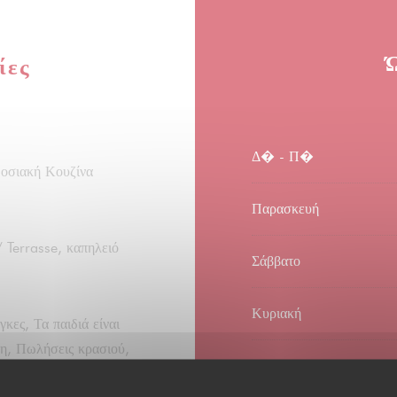
ίες
Δ�
-
Π�
δοσιακή Κουζίνα
Παρασκευή
/ Terrasse, καπηλειό
Σάββατο
Κυριακή
κες, Τα παιδιά είναι
ξη, Πωλήσεις κρασιού,
ργοποιημένη πρόσβαση,