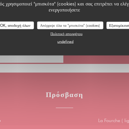
ς χρησιμοποιεί "μπισκότα" (cookies) και σας επιτρέπει να ελέγ
ενεργοποιήσετε
ιο Ticket, Χρώμα χωρίς
OK, αποδοχή όλων
Απόρριψε όλα τα "μπισκότα" (cookies)
Εξατομίκευ
rd, Μετρητά, Visa,
Πολιτική απορρήτου
undefined
Πρόσβαση
ό
La Fourche ( li