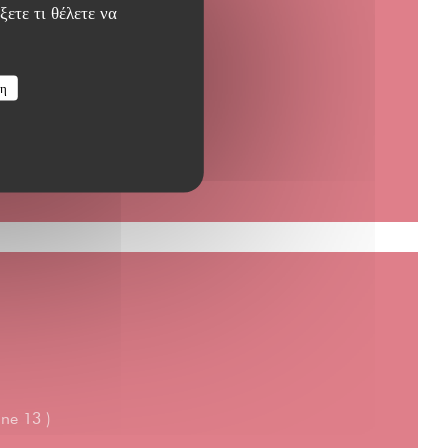
ξετε τι θέλετε να
ση
gne 13 )