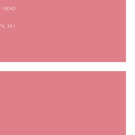
hy 18045
74, 54 )
νέο παράθυρο))