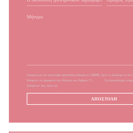
Σύμφωνα με τον κανονισμό προστασίας δεδομένων (GDPR), έχετε το δικαίωμα να αντιτ
Μπορείτε να εγγραφείτε στο Μητρώο του Άρθρου 11:
dpa.gr
. Για περισσότερες πληρ
δεδομένων σας, δείτε την
πολιτική απορρήτου
.