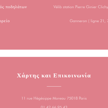
ός ποδηλάτων
Vélib station Pierre Ginier Clic
ορείο
Ganneron ( ligne 21, 
Χάρτης και Επικοινωνία
((ανοίγει σε 
11 rue Hégésippe Moreau 75018 Paris
01 42 66 95 43