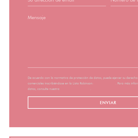
De acuerdo con la normativa de protección de datos, puede ejercer su derecho
comerciales inscribiéndose en la Lista Robinson:
listarobinson.es
. Para más infor
datos, consulte nuestra
política de privacidad
.