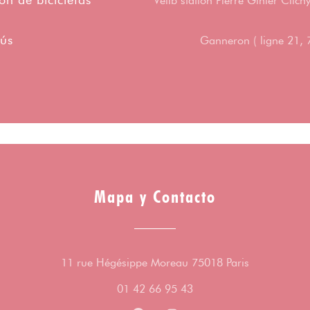
ón de bicicletas
Vélib station Pierre Ginier Clic
ús
Ganneron ( ligne 21, 
Mapa y Contacto
((abre en un
11 rue Hégésippe Moreau 75018 Paris
01 42 66 95 43