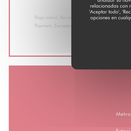
relacionadas con r
Métodos de pago
'Aceptar todo', 'Re
opciones en cualqu
Pago móvil, Sin contacto, Apple Pay, Ticket Res
Payment, Eurocard/Mastercard, Efectivo, Visa, 
Crédito
Metro