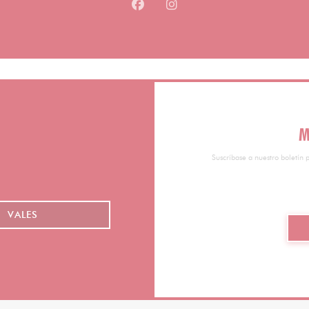
Facebook ((abre en una nueva v
Instagram ((abre en una 
M
Suscríbase a nuestro boletín 
VALES