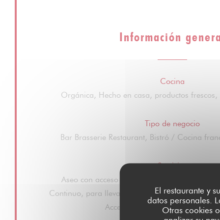
Información gener
Cocina
Orgánica, Hecho en casa, productos frescos, 
Tipo de negocio
Bar Brasserie Restaurant, Bistró / Cocina fran
Servicios
Aseo con acceso para minusválidos, Niños bie
El restaurante y s
Continuo, para llevar, Venta de Vinos, Pedido para
datos personales. L
Acceso a Discapacitados, Terraza
Otras cookies o
analizar su nav