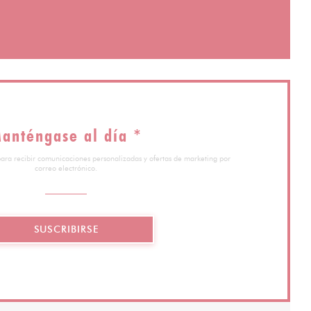
entana))
nueva ventana))
anténgase al día
*
para recibir comunicaciones personalizadas y ofertas de marketing por
correo electrónico.
SUSCRIBIRSE