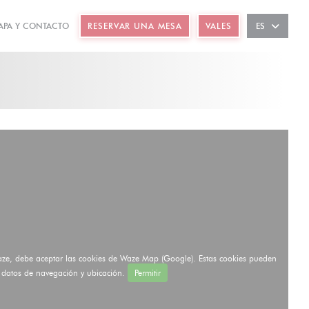
APA Y CONTACTO
RESERVAR UNA MESA
VALES
ES
 EN UNA NUEVA VENTANA))
RE EN UNA NUEVA VENTANA))
aze, debe aceptar las cookies de Waze Map (Google). Estas cookies pueden
r datos de navegación y ubicación.
Permitir