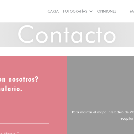
CARTA
FOTOGRAFÍAS
OPINIONES
M
((ABRE
((AB
Contacto
on nosotros?
mulario.
Para mostrar el mapa interactivo de W
recopila