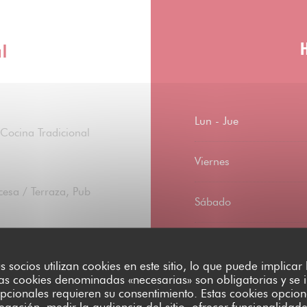
al
Lun
-
Jue
Cocina Tradicional
Viernes
cesa / Terraza, Pub
Sábado
Domingo
nvenidos, Servicio
us socios utilizan cookies en este sitio, lo que puede implicar
 Llevar, Privatización,
as cookies denominadas «necesarias» son obligatorias y se i
, WiFi
pcionales requieren su consentimiento. Estas cookies opcion
egación, medir la audiencia del sitio, ofrecer funcionalidad