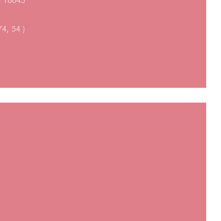
hy 18045
74, 54 )
a nueva ventana))