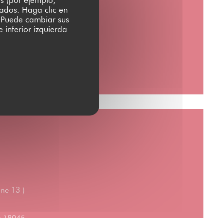
zados. Haga clic en
s. Puede cambiar sus
 inferior izquierda
gne 13 )