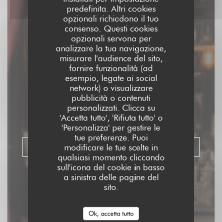
predefinita. Altri cookies
opzionali richiedono il tuo
consenso. Questi cookies
opzionali servono per
analizzare la tua navigazione,
misurare l'audience del sito,
fornire funzionalità (ad
Aux Dés Calés 18 -
esempio, legate ai social
network) o visualizzare
Moreau
pubblicità o contenuti
personalizzati. Clicca su
'Accetta tutto', 'Rifiuta tutto' o
BAR BRASSERIE RESTAURANT
|
PARIS
'Personalizza' per gestire le
tue preferenze. Puoi
modificare le tue scelte in
PRENOTA
qualsiasi momento cliccando
sull'icona del cookie in basso
a sinistra delle pagine del
sito.
Ok, accetta tutto