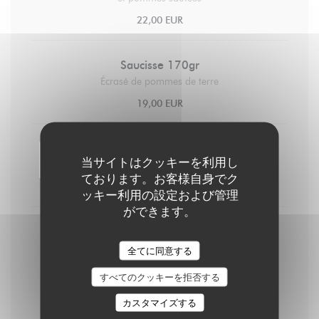
22,00 EUR
Saucisse 170gr
Écrasé de pommes de terre
19,00 EUR
Filet de daurade à la plancha
当サイトはクッキーを利用し
Sauce vierge & légumes de saison rôtis à la plancha
ております。お客様自身でク
22,00 EUR
ッキー利用の設定および管理
ができます。
La côte de bœuf
+/- 1,2kg origine France Sauces vin rouge, poivre et
全てに同意する
gorgonzola Frites maison
すべてのクッキーを拒否する
79,00 EUR
カスタマイズする