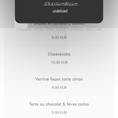
Les desserts
プライバシーポリシー
undefined
Glaces et sorbets 2 boules
Chocolat, vanille, citron, fraise, framboise, coco, café
8,00 EUR
Cheesecake
10,00 EUR
Verrine façon tarte citron
9,00 EUR
Tarte au chocolat & fèves tonka
9,00 EUR