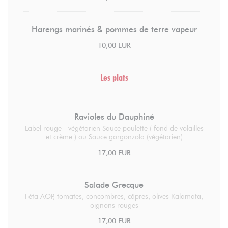
Harengs marinés & pommes de terre vapeur
10,00 EUR
Les plats
Ravioles du Dauphiné
Label rouge - végétarien Sauce poulette ( fond de volailles
et crème ) ou Sauce gorgonzola (végétarien)
17,00 EUR
Salade Grecque
Fêta AOP, tomates, concombres, câpres, olives Kalamata,
oignons rouges
17,00 EUR