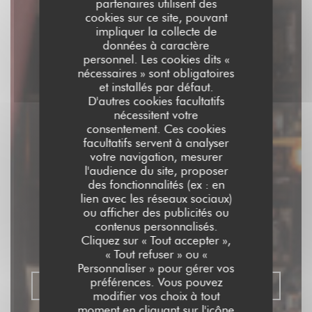
partenaires utilisent des
cookies sur ce site, pouvant
impliquer la collecte de
données à caractère
personnel. Les cookies dits «
nécessaires » sont obligatoires
et installés par défaut.
D'autres cookies facultatifs
nécessitent votre
consentement. Ces cookies
facultatifs servent à analyser
votre navigation, mesurer
l'audience du site, proposer
Aux Dés Calés 18 -
des fonctionnalités (ex : en
lien avec les réseaux sociaux)
Moreau
ou afficher des publicités ou
contenus personnalisés.
Cliquez sur « Tout accepter »,
BAR BRASSERIE RESTAURANT
|
PARIS
« Tout refuser » ou «
Personnaliser » pour gérer vos
préférences. Vous pouvez
RÉSERVER
modifier vos choix à tout
moment en cliquant sur l'icône