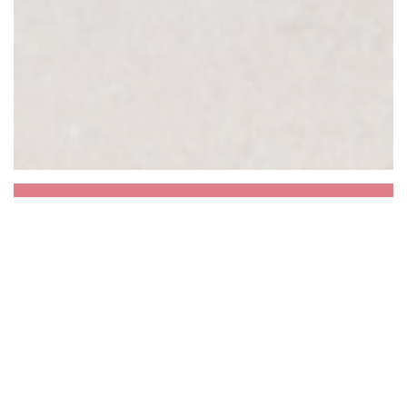
Aux Dés Calés 18 -
Moreau
Vous connaissiez les Dés Calés 17 rue
Legendre? Venez découvrir notre second
restaurant 11 rue Hegésippe Moreau ! On vous