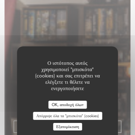
Ο ιστότοπος αυτός
χρησιμοποιεί "μπισκότα"
(cookies) και σας επιτρέπει να
ελέγξετε τι θέλετε να
Aux Dés Calés 18 -
ενεργοποιήσετε
Moreau
OK, αποδοχή όλων
ΕΣΤΙΑΤΌΡΙΟ ΜΕ ΜΠΑΡ
|
PARIS
Απόρριψε όλα τα "μπισκότα" (cookies)
ΚΆΝΤΕ ΚΡΆΤΗΣΗ ΤΡΑΠΕΖΙΟΎ
Εξατομίκευση