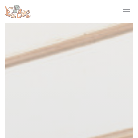
Πίνακας διαχείρισης "Μπισκότων" (Cookies)