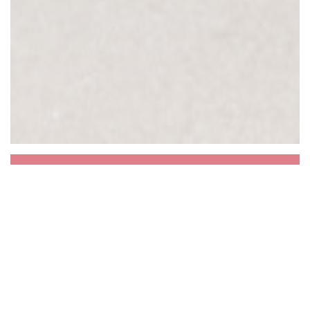
Aux Dés Calés 18 -
Moreau
Vous connaissiez les Dés Calés 17 rue
Legendre? Venez découvrir notre second
restaurant 11 rue Hegésippe Moreau ! On vous