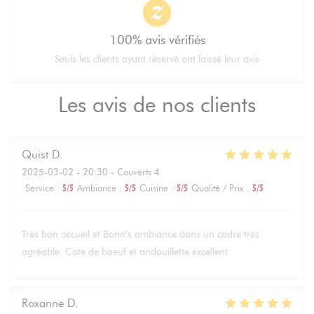
100% avis vérifiés
Seuls les clients ayant réservé ont laissé leur avis
Les avis de nos clients
Quist
D
2025-03-02
- 20:30 - Couverts 4
Service
:
5
/5
Ambiance
:
5
/5
Cuisine
:
5
/5
Qualité / Prix
:
5
/5
Très bon accueil et Bonn’s ambiance dans un cadre très
agréable. Cote de boeuf et andouillette excellent
Roxanne
D