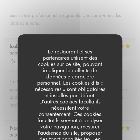
Service très professionnel et agréable. Une carte variée, les
plats sont bons.
Isabelle
F
Le restaurant et ses
2025-03-01
- 12:30 - Couverts 2
partenaires utilisent des
Service
:
5
/5
Ambiance
:
3
/5
Cuisine
:
5
/5
Qualité / Prix
:
4
/5
cookies sur ce site, pouvant
impliquer la collecte de
données à caractère
La daurade était délicieuse; la dernière fois j’avais goûté le
personnel. Les cookies dits «
nécessaires » sont obligatoires
poulet au vin jaune qui était excellent. Mon convive a pris une
et installés par défaut.
andouillette très appréciée . Les desserts délicieux : la crème
D'autres cookies facultatifs
brûlée et la pana cotta !particulierement … Bravo !
nécessitent votre
consentement. Ces cookies
facultatifs servent à analyser
votre navigation, mesurer
Nadine
B
l'audience du site, proposer
2025-02-28
- 12:15 - Couverts 3
des fonctionnalités (ex : en