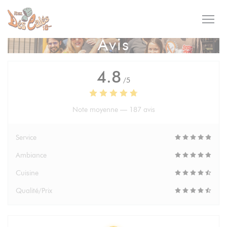
Personnalisation de vos choix en matière de cookies
Avis
4.8
/5
Note moyenne —
187 avis
Service
Ambiance
Cuisine
Qualité/Prix