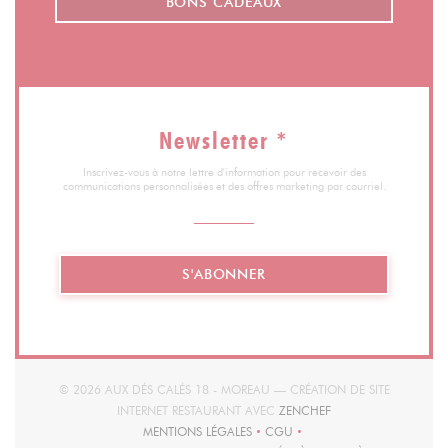
BONS CADEAUX
Newsletter
*
Inscrivez-vous à notre lettre d'information pour recevoir des
communications personnalisées et des offres marketing par courriel.
S'ABONNER
© 2026 AUX DÉS CALÉS 18 - MOREAU — CRÉATION DE SITE
((OUVRE UNE NOUVEL
INTERNET RESTAURANT AVEC
ZENCHEF
MENTIONS LÉGALES
CGU
((OUVRE UNE NOUVELLE FENÊTRE))
((OUVRE UNE NOUVELLE FENÊT