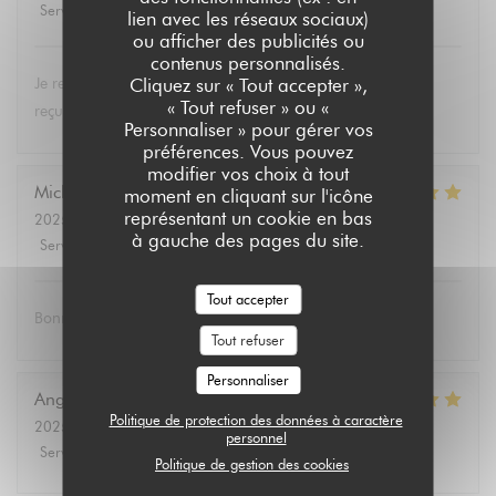
Service
:
5
/5
Ambiance
:
5
/5
Cuisine
:
5
/5
Qualité / Prix
:
5
/5
lien avec les réseaux sociaux)
ou afficher des publicités ou
contenus personnalisés.
Cliquez sur « Tout accepter »,
Je recommande le restaurant "Aux dès calés", toujours bien
« Tout refuser » ou «
reçus et c'est bon !!!!!!
Personnaliser » pour gérer vos
préférences. Vous pouvez
modifier vos choix à tout
Michaël
B
moment en cliquant sur l'icône
représentant un cookie en bas
2025-02-24
- 19:00 - Couverts 6
à gauche des pages du site.
Service
:
5
/5
Ambiance
:
5
/5
Cuisine
:
5
/5
Qualité / Prix
:
5
/5
Tout accepter
Bonne nourriture. Bonne ambiance. Bons jeux.
Tout refuser
Personnaliser
Angélique
H
Politique de protection des données à caractère
2025-02-23
- 13:15 - Couverts 4
personnel
Service
:
5
/5
Ambiance
:
5
/5
Cuisine
:
5
/5
Qualité / Prix
:
5
/5
Politique de gestion des cookies