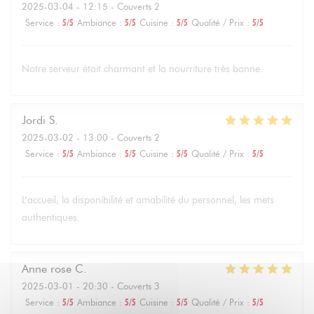
2025-03-04
- 12:15 - Couverts 2
Service
:
5
/5
Ambiance
:
5
/5
Cuisine
:
5
/5
Qualité / Prix
:
5
/5
Notre serveur était charmant et la nourriture très bonne.
Jordi
S
2025-03-02
- 13:00 - Couverts 2
Service
:
5
/5
Ambiance
:
5
/5
Cuisine
:
5
/5
Qualité / Prix
:
5
/5
L’accueil, la disponibilité et amabilité du personnel, les mets
authentiques.
Anne rose
C
2025-03-01
- 20:30 - Couverts 3
Service
:
5
/5
Ambiance
:
5
/5
Cuisine
:
5
/5
Qualité / Prix
:
5
/5