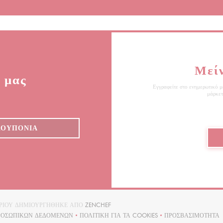
Μεί
 μας
Εγγραφείτε στο ενημερωτικό μα
μάρκετ
ΚΟΥΠΌΝΙΑ
((ΑΝΟΊΓΕΙ ΣΕ ΝΈΟ ΠΑΡΆΘΥΡΟ))
ΑΤΟΡΊΟΥ ΔΗΜΙΟΥΡΓΉΘΗΚΕ ΑΠΌ
ZENCHEF
ΠΡΟΣΩΠΙΚΏΝ ΔΕΔΟΜΈΝΩΝ
ΠΟΛΙΤΙΚΉ ΓΙΑ ΤΑ COOKIES
ΠΡΟΣΒΑΣΙΜΌΤΗΤΑ
((ΑΝΟΊΓΕΙ ΣΕ ΝΈΟ ΠΑΡΆΘΥΡΟ))
((ΑΝΟΊΓΕΙ ΣΕ ΝΈΟ ΠΑΡΆΘΥΡΟ))
((ΑΝΟΊΓΕΙ