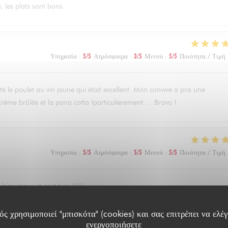
, les plats sont bons.
Υπηρεσία
:
5
/5
Ατμόσφαιρα
:
3
/5
Μενού
:
5
/5
Ποιότητα / Τιμή
ûté le poulet au vin jaune qui était excellent. Mon convive a pris une
a crème brûlée et la pana cotta !particulierement … Bravo !
Υπηρεσία
:
5
/5
Ατμόσφαιρα
:
5
/5
Μενού
:
5
/5
Ποιότητα / Τιμή
ien reçus et c'est bon !!!!!!
ς χρησιμοποιεί "μπισκότα" (cookies) και σας επιτρέπει να ελέγ
ενεργοποιήσετε