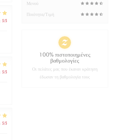
Μενού
Ποιότητα/Τιμή
:
5
/5
100% πιστοποιημένες
βαθμολογίες
Οι πελάτες μας που έκαναν κράτηση
:
5
/5
έδωσαν τη βαθμολογία τους
:
5
/5