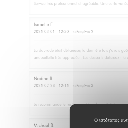
Service très professionnel et agréable. Une carte variée
Isabelle
F
2025-03-01
- 12:30 - καλεσμένοι 2
La daurade était délicieuse; la dernière fois j’avais go
andouillette très appréciée . Les desserts délicieux : l
Nadine
B
2025-02-28
- 12:15 - καλεσμένοι 3
Je recommande le restaurant "Aux dès calés", toujours b
Ο ιστότοπος αυτό
Michaël
B