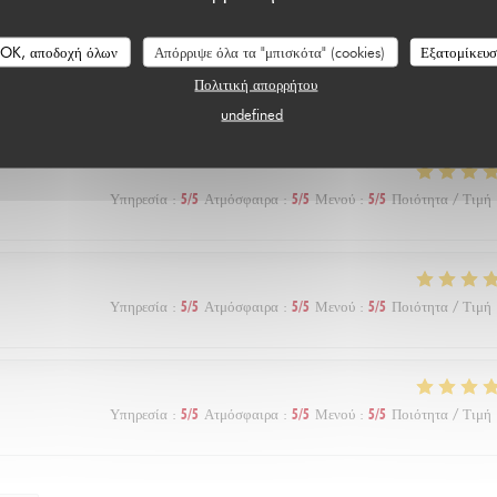
Υπηρεσία
:
5
/5
Ατμόσφαιρα
:
5
/5
Μενού
:
5
/5
Ποιότητα / Τιμή
OK, αποδοχή όλων
Απόρριψε όλα τα "μπισκότα" (cookies)
Εξατομίκευ
Πολιτική απορρήτου
undefined
Υπηρεσία
:
5
/5
Ατμόσφαιρα
:
5
/5
Μενού
:
5
/5
Ποιότητα / Τιμή
Υπηρεσία
:
5
/5
Ατμόσφαιρα
:
5
/5
Μενού
:
5
/5
Ποιότητα / Τιμή
Υπηρεσία
:
5
/5
Ατμόσφαιρα
:
5
/5
Μενού
:
5
/5
Ποιότητα / Τιμή