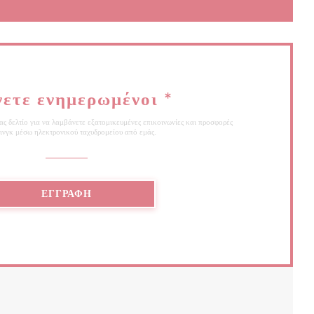
νετε ενημερωμένοι
*
ς δελτίο για να λαμβάνετε εξατομικευμένες επικοινωνίες και προσφορές
ινγκ μέσω ηλεκτρονικού ταχυδρομείου από εμάς.
ΕΓΓΡΑΦΉ
 ΣΕ ΝΈΟ ΠΑΡΆΘΥΡΟ))