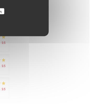
:
5
/5
ση
:
5
/5
:
5
/5
:
5
/5