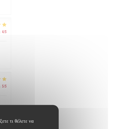
:
4
/5
:
5
/5
ξετε τι θέλετε να