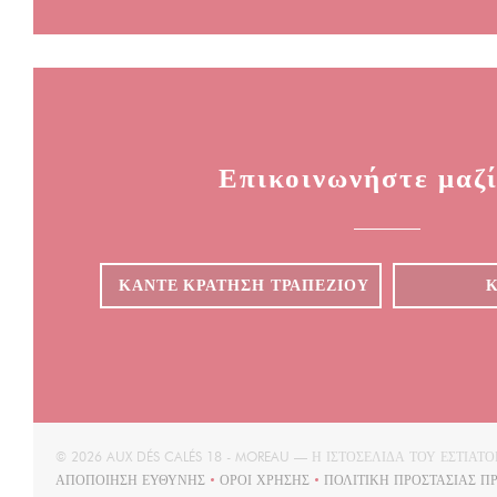
Επικοινωνήστε μαζί
ΚΆΝΤΕ ΚΡΆΤΗΣΗ ΤΡΑΠΕΖΙΟΎ
© 2026 AUX DÉS CALÉS 18 - MOREAU — Η ΙΣΤΟΣΕΛΊΔΑ ΤΟΥ ΕΣΤΙ
ΑΠΟΠΟΊΗΣΗ ΕΥΘΎΝΗΣ
ΌΡΟΙ ΧΡΉΣΗΣ
ΠΟΛΙΤΙΚΉ ΠΡΟΣΤΑΣΊΑΣ 
((ΑΝΟΊΓΕΙ ΣΕ ΝΈΟ ΠΑΡΆΘΥΡΟ))
((ΑΝΟΊΓΕΙ ΣΕ ΝΈΟ ΠΑΡΆΘΥΡΟ))