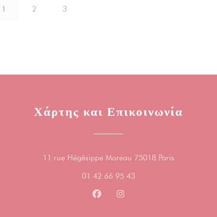
1
2
3
Χάρτης και Επικοινωνία
((ανοίγει σε 
11 rue Hégésippe Moreau 75018 Paris
01 42 66 95 43
Facebook ((ανοίγει σε νέο παράθ
Instagram ((ανοίγει σε νέο