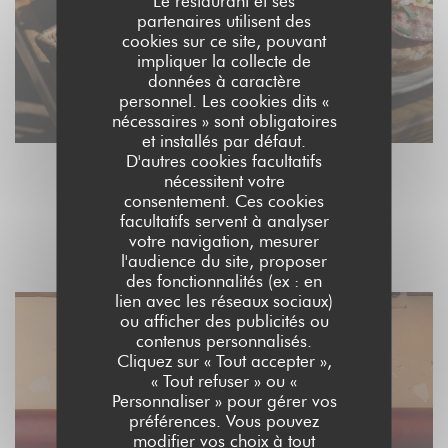
Le restaurant et ses
partenaires utilisent des
cookies sur ce site, pouvant
impliquer la collecte de
données à caractère
personnel. Les cookies dits «
nécessaires » sont obligatoires
et installés par défaut.
D'autres cookies facultatifs
nécessitent votre
consentement. Ces cookies
L'INTÉRIEUR
facultatifs servent à analyser
votre navigation, mesurer
l'audience du site, proposer
des fonctionnalités (ex : en
lien avec les réseaux sociaux)
ou afficher des publicités ou
contenus personnalisés.
Cliquez sur « Tout accepter »,
« Tout refuser » ou «
Personnaliser » pour gérer vos
préférences. Vous pouvez
modifier vos choix à tout