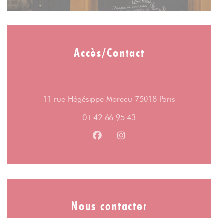
Accès/Contact
((ouvre une 
11 rue Hégésippe Moreau 75018 Paris
01 42 66 95 43
Facebook ((ouvre une nouvelle fe
Instagram ((ouvre une nouv
Nous contacter