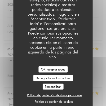
redes sociales) o mostrar
2025-02-28
- 12:15 - Invitados 3
publicidad o contenidos
Servicio
:
5
/5
Ambiente
:
5
/5
Menú
:
5
/5
Calidad / Precio
:
5
/5
personalizados. Haga clic en
'Aceptar todo', 'Rechazar
todo' o 'Personalizar' para
Je recommande le restaurant "Aux dès calés", toujours bien
gestionar sus preferencias.
reçus et c'est bon !!!!!!
Puede cambiar sus opciones
en cualquier momento
haciendo clic en el icono de
cookie en la parte inferior
Michaël
B
izquierda de las páginas del
2025-02-24
- 19:00 - Invitados 6
sitio.
Servicio
:
5
/5
Ambiente
:
5
/5
Menú
:
5
/5
Calidad / Precio
:
5
/5
OK, aceptar todas
Bonne nourriture. Bonne ambiance. Bons jeux.
Denegar todas las cookies
Personalizar
Angélique
H
Política de protección de datos personales
2025-02-23
- 13:15 - Invitados 4
Política de gestión de cookies
Servicio
:
5
/5
Ambiente
:
5
/5
Menú
:
5
/5
Calidad / Precio
:
5
/5