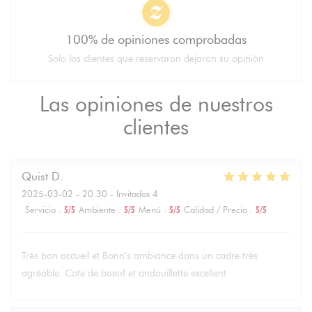
100% de opiniones comprobadas
Solo los clientes que reservaron dejaron su opinión
Las opiniones de nuestros
clientes
Quist
D
2025-03-02
- 20:30 - Invitados 4
Servicio
:
5
/5
Ambiente
:
5
/5
Menú
:
5
/5
Calidad / Precio
:
5
/5
Très bon accueil et Bonn’s ambiance dans un cadre très
agréable. Cote de boeuf et andouillette excellent