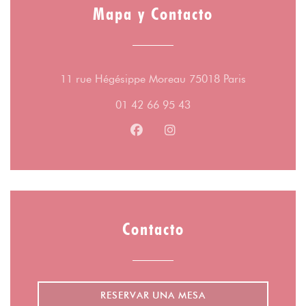
Mapa y Contacto
((abre en un
11 rue Hégésippe Moreau 75018 Paris
01 42 66 95 43
Facebook ((abre en una nueva v
Instagram ((abre en una 
Contacto
RESERVAR UNA MESA