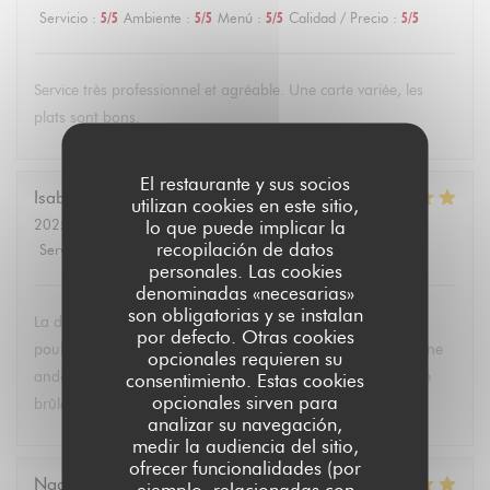
Servicio
:
5
/5
Ambiente
:
5
/5
Menú
:
5
/5
Calidad / Precio
:
5
/5
Service très professionnel et agréable. Une carte variée, les
plats sont bons.
El restaurante y sus socios
Isabelle
F
utilizan cookies en este sitio,
2025-03-01
- 12:30 - Invitados 2
lo que puede implicar la
recopilación de datos
Servicio
:
5
/5
Ambiente
:
3
/5
Menú
:
5
/5
Calidad / Precio
:
4
/5
personales. Las cookies
denominadas «necesarias»
son obligatorias y se instalan
La daurade était délicieuse; la dernière fois j’avais goûté le
por defecto. Otras cookies
poulet au vin jaune qui était excellent. Mon convive a pris une
opcionales requieren su
andouillette très appréciée . Les desserts délicieux : la crème
consentimiento. Estas cookies
opcionales sirven para
brûlée et la pana cotta !particulierement … Bravo !
analizar su navegación,
medir la audiencia del sitio,
ofrecer funcionalidades (por
Nadine
B
ejemplo, relacionadas con