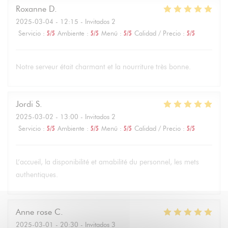
Roxanne
D
2025-03-04
- 12:15 - Invitados 2
Servicio
:
5
/5
Ambiente
:
5
/5
Menú
:
5
/5
Calidad / Precio
:
5
/5
Notre serveur était charmant et la nourriture très bonne.
Jordi
S
2025-03-02
- 13:00 - Invitados 2
Servicio
:
5
/5
Ambiente
:
5
/5
Menú
:
5
/5
Calidad / Precio
:
5
/5
L’accueil, la disponibilité et amabilité du personnel, les mets
authentiques.
Anne rose
C
2025-03-01
- 20:30 - Invitados 3