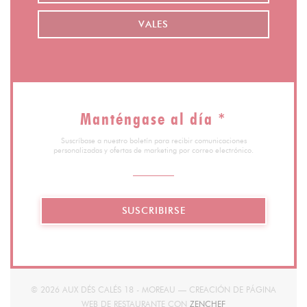
VALES
Manténgase al día
*
Suscríbase a nuestro boletín para recibir comunicaciones
personalizadas y ofertas de marketing por correo electrónico.
SUSCRIBIRSE
© 2026 AUX DÉS CALÉS 18 - MOREAU — CREACIÓN DE PÁGINA
((ABRE EN UNA NUEV
WEB DE RESTAURANTE CON
ZENCHEF